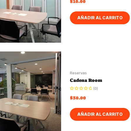
$
10.00
AÑADIR AL CARRITO
Reservas
Cadena Room
(0)
$
30.00
AÑADIR AL CARRITO