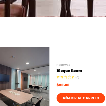
Reservas
Bloque Room
(0)
$
20.00
AÑADIR AL CARRITO