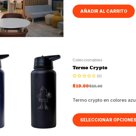
AÑADIR AL CARRITO
Coleccionables
Termo Crypto
(0)
$
19.00
$
25.00
Termo crypto en colores azul
SELECCIONAR OPCIONE