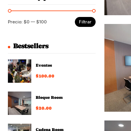
Precio:
$0
—
$100
Filtrar
Bestsellers
Eventos
$
100.00
Bloque Room
$
20.00
Cadena Room