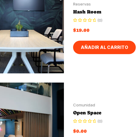
Reservas
Hash Room
(0)
$
19.00
AÑADIR AL CARRITO
Comunidad
Open Space
(0)
$
0.00