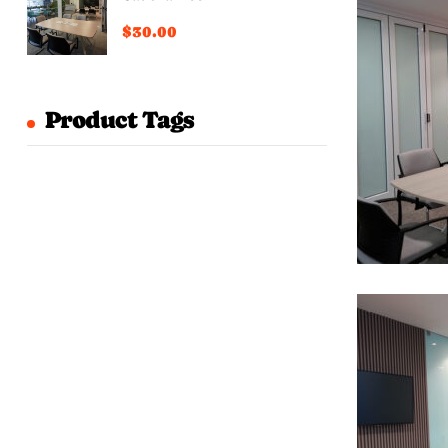
$
30.00
Product Tags