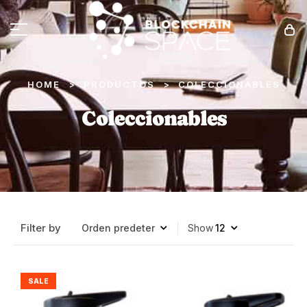
HOME
PRODUCTOS
COLECCIONABLES
>
>
Coleccionables
Filter by
Show
SALE