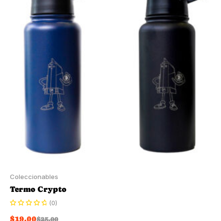
Coleccionables
Termo Crypto
(0)
$
19.00
$
25.00