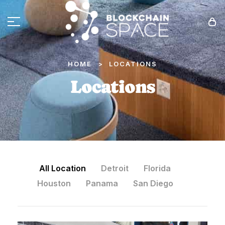
HOME
LOCATIONS
>
Locations
All Location
Detroit
Florida
Houston
Panama
San Diego